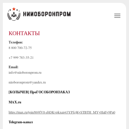
КОНТАКТЫ
Телефон:
8 800 700-72-75
+7 999 783-35-21
Email:
info@niioboronprom.ru
niioboronprom@yandex.ru
[КОЛЫЧЕВ] ПроГОСОБОРОНЗАКАЗ
MAX.ru
https://max.ru/join/869fV8-ebDKvpkxqp43YPfcjKySTBTH_MYyHaEy9Pa0
Telegram-канал