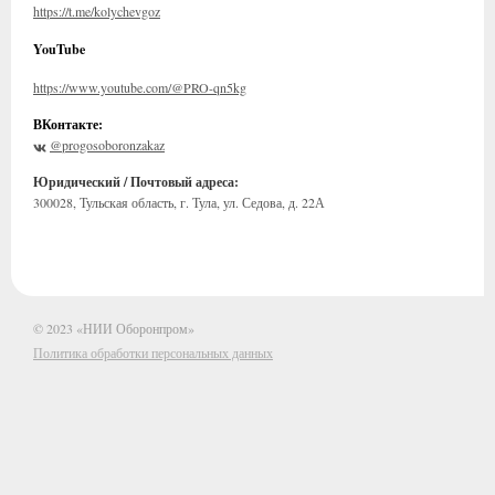
https://t.me/kolychevgoz
YouTube
https://www.youtube.com/@PRO-qn5kg
ВКонтакте:
@progosoboronzakaz
Юридический / Почтовый адреса:
300028, Тульская область, г. Тула, ул. Седова, д. 22А
© 2023 «НИИ Оборонпром»
Политика обработки персональных данных