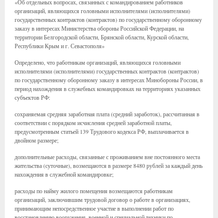
«Об отдельных вопросах, связанных с командированием работников
организаций, являющихся головными исполнителями (исполнителями)
государственных контрактов (контрактов) по государственному оборонному
заказу в интересах Министерства обороны Российской Федерации, на
территории Белгородской области, Брянской области, Курской области,
Республики Крым и г. Севастополя»
Определено, что работникам организаций, являющихся головными
исполнителями (исполнителями) государственных контрактов (контрактов)
по государственному оборонному заказу в интересах Минобороны России, в
период нахождения в служебных командировках на территориях указанных
субъектов РФ:
сохраняемая средняя заработная плата (средний заработок), рассчитанная в
соответствии с порядком исчисления средней заработной платы,
предусмотренным статьей 139 Трудового кодекса РФ, выплачивается в
двойном размере;
дополнительные расходы, связанные с проживанием вне постоянного места
жительства (суточные), возмещаются в размере 8480 рублей за каждый день
нахождения в служебной командировке;
расходы по найму жилого помещения возмещаются работникам
организаций, заключившим трудовой договор о работе в организациях,
принимающим непосредственное участие в выполнении работ по
восстановлению вооружения, военной и специальной техники по