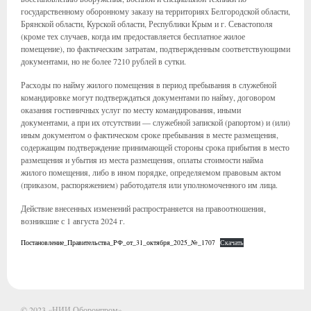
государственному оборонному заказу на территориях Белгородской области,
Брянской области, Курской области, Республики Крым и г. Севастополя
(кроме тех случаев, когда им предоставляется бесплатное жилое
помещение), по фактическим затратам, подтвержденным соответствующими
документами, но не более 7210 рублей в сутки.
Расходы по найму жилого помещения в период пребывания в служебной
командировке могут подтверждаться документами по найму, договором
оказания гостиничных услуг по месту командирования, иными
документами, а при их отсутствии — служебной запиской (рапортом) и (или)
иным документом о фактическом сроке пребывания в месте размещения,
содержащим подтверждение принимающей стороны срока прибытия в место
размещения и убытия из места размещения, оплаты стоимости найма
жилого помещения, либо в ином порядке, определяемом правовым актом
(приказом, распоряжением) работодателя или уполномоченного им лица.
Действие внесенных изменений распространяется на правоотношения,
возникшие с 1 августа 2024 г.
Постановление_Правительства_РФ_от_31_октября_2025_№_1707
Скачать
© 2023 «НИИ Оборонпром»