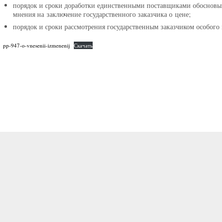
порядок и сроки доработки единственными поставщиками обосновы
мнения на заключение государственного заказчика о цене;
порядок и сроки рассмотрения государственным заказчиком особого
pp-947-o-vnesenii-izmenenij
Скачать